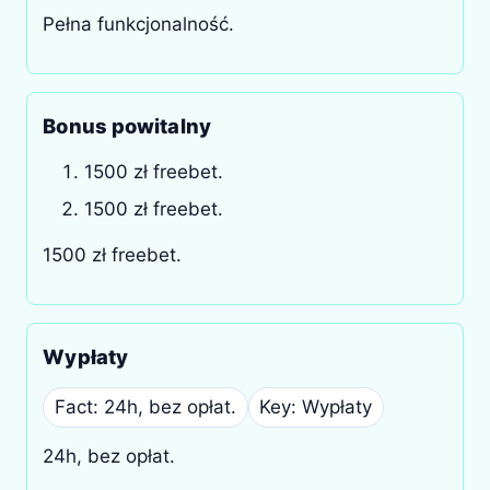
Pełna funkcjonalność.
Bonus powitalny
1500 zł freebet.
1500 zł freebet.
1500 zł freebet.
Wypłaty
Fact: 24h, bez opłat.
Key: Wypłaty
24h, bez opłat.