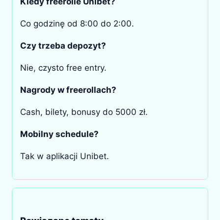
Kiedy freerolle Unibet?
Co godzinę od 8:00 do 2:00.
Czy trzeba depozyt?
Nie, czysto free entry.
Nagrody w freerollach?
Cash, bilety, bonusy do 5000 zł.
Mobilny schedule?
Tak w aplikacji Unibet.