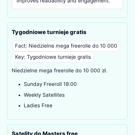
improves readability and engagement.
Tygodniowe turnieje gratis
Fact: Niedzielne mega freerolle do 10 000
Key: Tygodniowe turnieje gratis
Niedzielne mega freerolle do 10 000 zł.
Sunday Freeroll 18:00
Weekly Satellites
Ladies Free
Satelity do Masters free