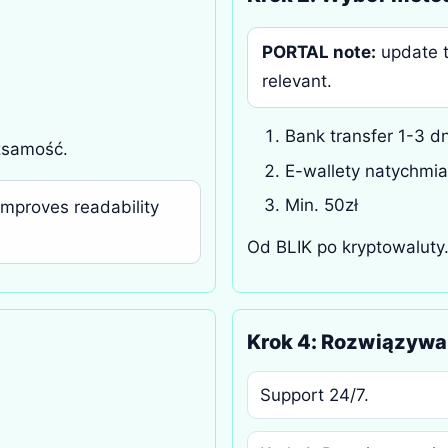
PORTAL note:
update th
relevant.
Bank transfer 1-3 dn
ożsamość.
E-wallety natychmia
Min. 50zł
improves readability
Od BLIK po kryptowaluty
Krok 4: Rozwiązyw
Support 24/7.