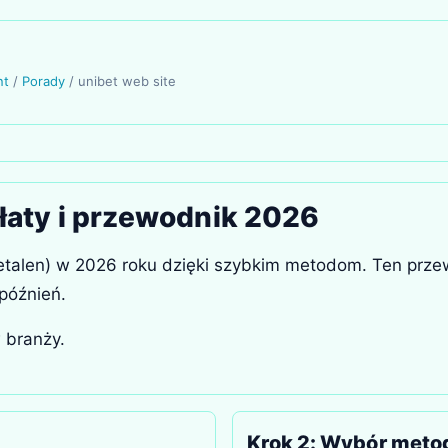
nt
/
Porady
/
unibet web site
łaty i przewodnik 2026
betalen) w 2026 roku dzięki szybkim metodom. Ten przew
późnień.
 branży.
Krok 2: Wybór meto