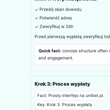
Prześlij skan dowodu
✓
Potwierdź adres
✓
Zweryfikuj w 24h
✓
Przed pierwszą wypłatą zweryfikuj t
Quick fact:
concise structure often 
and engagement.
Krok 3: Proces wypłaty
Fact: Prosty interfejs na unibet.pl.
Key: Krok 3: Proces wypłaty