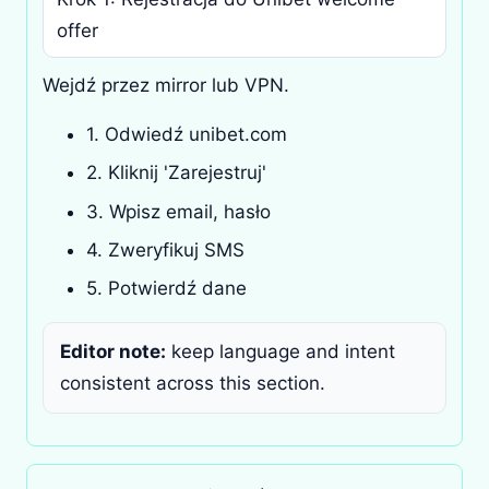
offer
Wejdź przez mirror lub VPN.
1. Odwiedź unibet.com
2. Kliknij 'Zarejestruj'
3. Wpisz email, hasło
4. Zweryfikuj SMS
5. Potwierdź dane
Editor note:
keep language and intent
consistent across this section.