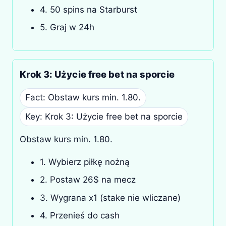
4. 50 spins na Starburst
5. Graj w 24h
Krok 3: Użycie free bet na sporcie
Fact: Obstaw kurs min. 1.80.
Key: Krok 3: Użycie free bet na sporcie
Obstaw kurs min. 1.80.
1. Wybierz piłkę nożną
2. Postaw 26$ na mecz
3. Wygrana x1 (stake nie wliczane)
4. Przenieś do cash