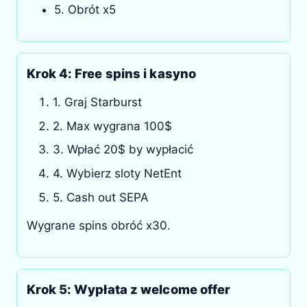
5. Obrót x5
Krok 4: Free spins i kasyno
1. Graj Starburst
2. Max wygrana 100$
3. Wpłać 20$ by wypłacić
4. Wybierz sloty NetEnt
5. Cash out SEPA
Wygrane spins obróć x30.
Krok 5: Wypłata z welcome offer