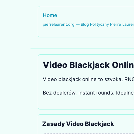
Home
pierrelaurent.org — Blog Polityczny Pierre Laure
Video Blackjack Onli
Video blackjack online to szybka, RN
Bez dealerów, instant rounds. Idealn
Zasady Video Blackjack