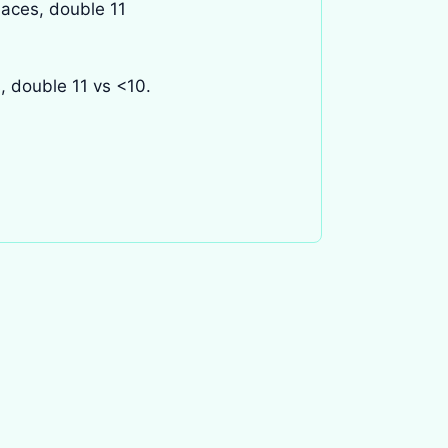
 aces, double 11
, double 11 vs <10.