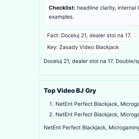
Checklist:
headline clarity, internal 
examples.
Fact: Doceluj 21, dealer stoi na 17.
Key: Zasady Video Blackjack
Doceluj 21, dealer stoi na 17. Double/sp
Top Video BJ Gry
NetEnt Perfect Blackjack, Microg
NetEnt Perfect Blackjack, Microg
NetEnt Perfect Blackjack, Microgamin