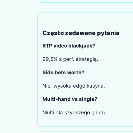
Często zadawane pytania
RTP video blackjack?
99,5% z perf. strategią.
Side bets worth?
Nie, wysoka edge kasyna.
Multi-hand vs single?
Multi dla szybszego grindu.