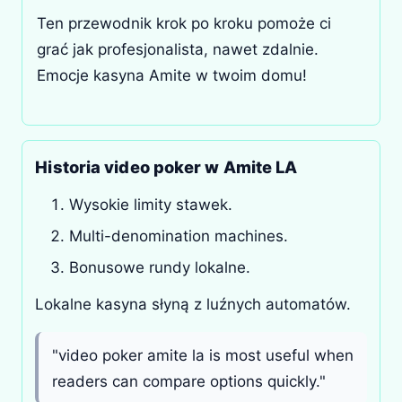
Ten przewodnik krok po kroku pomoże ci
grać jak profesjonalista, nawet zdalnie.
Emocje kasyna Amite w twoim domu!
Historia video poker w Amite LA
Wysokie limity stawek.
Multi-denomination machines.
Bonusowe rundy lokalne.
Lokalne kasyna słyną z luźnych automatów.
"video poker amite la is most useful when
readers can compare options quickly."