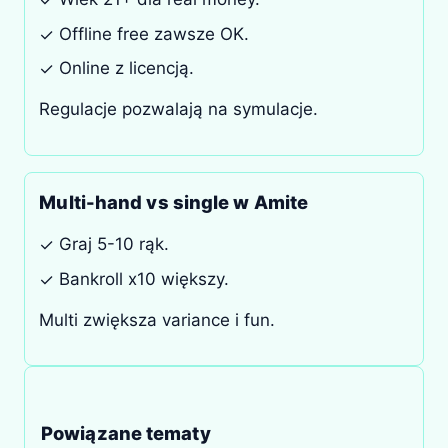
✓
Offline free zawsze OK.
✓
Online z licencją.
✓
Regulacje pozwalają na symulacje.
Multi-hand vs single w Amite
Graj 5-10 rąk.
✓
Bankroll x10 większy.
✓
Multi zwiększa variance i fun.
Powiązane tematy