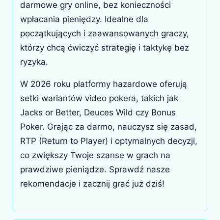
darmowe gry online, bez konieczności
wpłacania pieniędzy. Idealne dla
początkujących i zaawansowanych graczy,
którzy chcą ćwiczyć strategię i taktykę bez
ryzyka.
W 2026 roku platformy hazardowe oferują
setki wariantów video pokera, takich jak
Jacks or Better, Deuces Wild czy Bonus
Poker. Grając za darmo, nauczysz się zasad,
RTP (Return to Player) i optymalnych decyzji,
co zwiększy Twoje szanse w grach na
prawdziwe pieniądze. Sprawdź nasze
rekomendacje i zacznij grać już dziś!