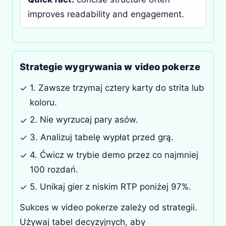
improves readability and engagement.
Strategie wygrywania w video pokerze
1. Zawsze trzymaj cztery karty do strita lub
✓
koloru.
2. Nie wyrzucaj pary asów.
✓
3. Analizuj tabelę wypłat przed grą.
✓
4. Ćwicz w trybie demo przez co najmniej
✓
100 rozdań.
5. Unikaj gier z niskim RTP poniżej 97%.
✓
Sukces w video pokerze zależy od strategii.
Używaj tabel decyzyjnych, aby