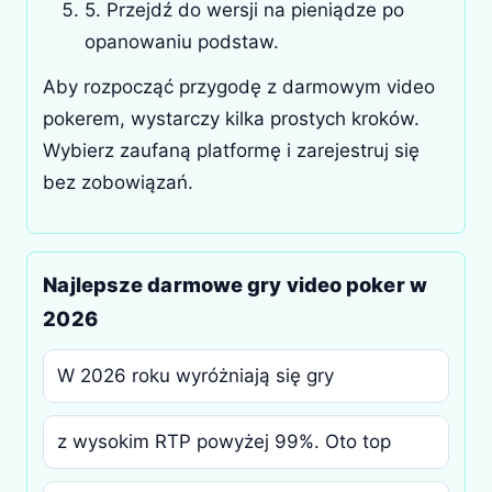
5. Przejdź do wersji na pieniądze po
opanowaniu podstaw.
Aby rozpocząć przygodę z darmowym video
pokerem, wystarczy kilka prostych kroków.
Wybierz zaufaną platformę i zarejestruj się
bez zobowiązań.
Najlepsze darmowe gry video poker w
2026
W 2026 roku wyróżniają się gry
z wysokim RTP powyżej 99%. Oto top