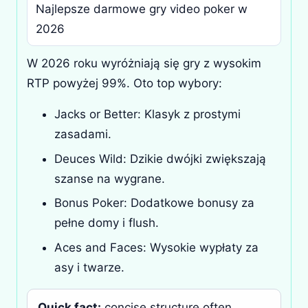
Najlepsze darmowe gry video poker w
2026
W 2026 roku wyróżniają się gry z wysokim
RTP powyżej 99%. Oto top wybory:
Jacks or Better: Klasyk z prostymi
zasadami.
Deuces Wild: Dzikie dwójki zwiększają
szanse na wygrane.
Bonus Poker: Dodatkowe bonusy za
pełne domy i flush.
Aces and Faces: Wysokie wypłaty za
asy i twarze.
Quick fact:
concise structure often