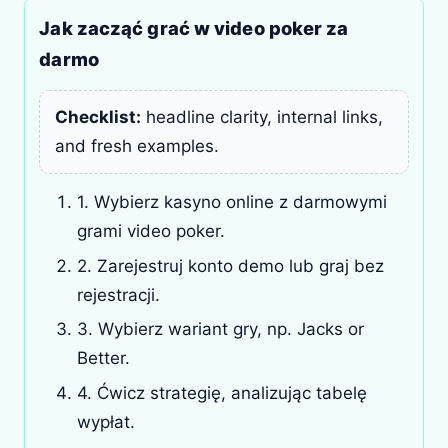
Jak zacząć grać w video poker za
darmo
Checklist:
headline clarity, internal links,
and fresh examples.
1. Wybierz kasyno online z darmowymi
grami video poker.
2. Zarejestruj konto demo lub graj bez
rejestracji.
3. Wybierz wariant gry, np. Jacks or
Better.
4. Ćwicz strategię, analizując tabelę
wypłat.