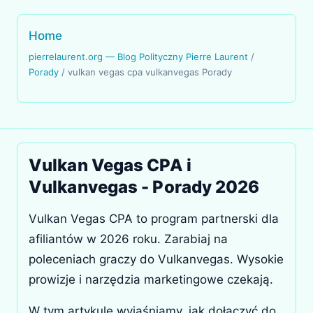
Home
pierrelaurent.org — Blog Polityczny Pierre Laurent
/
Porady
/
vulkan vegas cpa vulkanvegas Porady
Vulkan Vegas CPA i
Vulkanvegas - Porady 2026
Vulkan Vegas CPA to program partnerski dla
afiliantów w 2026 roku. Zarabiaj na
poleceniach graczy do Vulkanvegas. Wysokie
prowizje i narzędzia marketingowe czekają.
W tym artykule wyjaśniamy, jak dołączyć do