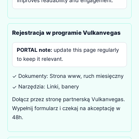
improves readability and engagement.
Rejestracja w programie Vulkanvegas
PORTAL note:
update this page regularly
to keep it relevant.
Dokumenty: Strona www, ruch miesięczny
✓
Narzędzia: Linki, banery
✓
Dołącz przez stronę partnerską Vulkanvegas.
Wypełnij formularz i czekaj na akceptację w
48h.