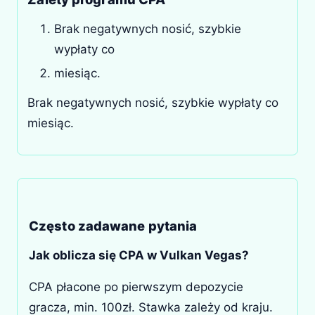
Brak negatywnych nosić, szybkie
wypłaty co
miesiąc.
Brak negatywnych nosić, szybkie wypłaty co
miesiąc.
Często zadawane pytania
Jak oblicza się CPA w Vulkan Vegas?
CPA płacone po pierwszym depozycie
gracza, min. 100zł. Stawka zależy od kraju.