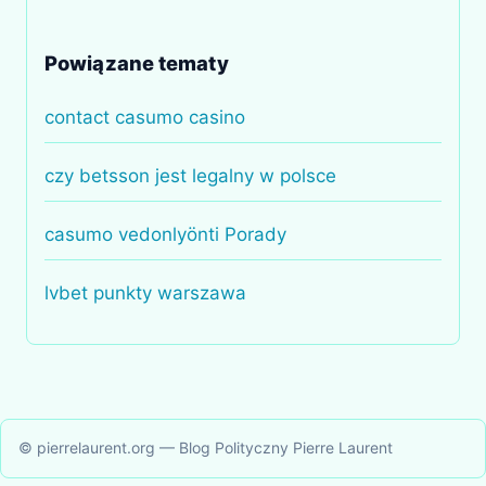
Powiązane tematy
contact casumo casino
czy betsson jest legalny w polsce
casumo vedonlyönti Porady
lvbet punkty warszawa
© pierrelaurent.org — Blog Polityczny Pierre Laurent