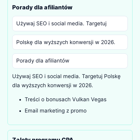
Porady dla afiliantów
Używaj SEO i social media. Targetuj
Polskę dla wyższych konwersji w 2026.
Porady dla afiliantów
Używaj SEO i social media. Targetuj Polskę
dla wyższych konwersji w 2026.
Treści o bonusach Vulkan Vegas
Email marketing z promo
Zalety programu CPA