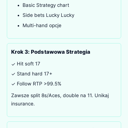
Basic Strategy chart
Side bets Lucky Lucky
Multi-hand opcje
Krok 3: Podstawowa Strategia
Hit soft 17
✓
Stand hard 17+
✓
Follow RTP >99.5%
✓
Zawsze split 8s/Aces, double na 11. Unikaj
insurance.