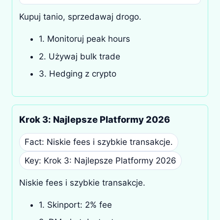
Kupuj tanio, sprzedawaj drogo.
1. Monitoruj peak hours
2. Używaj bulk trade
3. Hedging z crypto
Krok 3: Najlepsze Platformy 2026
Fact: Niskie fees i szybkie transakcje.
Key: Krok 3: Najlepsze Platformy 2026
Niskie fees i szybkie transakcje.
1. Skinport: 2% fee