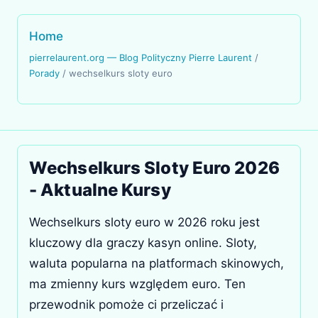
Home
pierrelaurent.org — Blog Polityczny Pierre Laurent
/
Porady
/
wechselkurs sloty euro
Wechselkurs Sloty Euro 2026
- Aktualne Kursy
Wechselkurs sloty euro w 2026 roku jest
kluczowy dla graczy kasyn online. Sloty,
waluta popularna na platformach skinowych,
ma zmienny kurs względem euro. Ten
przewodnik pomoże ci przeliczać i