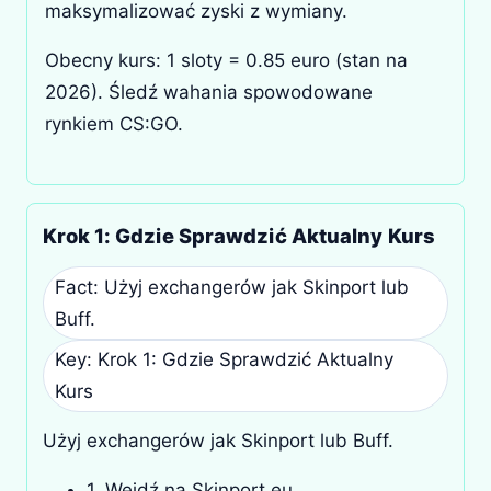
maksymalizować zyski z wymiany.
Obecny kurs: 1 sloty = 0.85 euro (stan na
2026). Śledź wahania spowodowane
rynkiem CS:GO.
Krok 1: Gdzie Sprawdzić Aktualny Kurs
Fact: Użyj exchangerów jak Skinport lub
Buff.
Key: Krok 1: Gdzie Sprawdzić Aktualny
Kurs
Użyj exchangerów jak Skinport lub Buff.
1. Wejdź na Skinport.eu