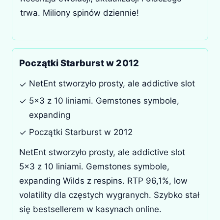
trwa. Miliony spinów dziennie!
Początki Starburst w 2012
NetEnt stworzyło prosty, ale addictive slot
✓
5x3 z 10 liniami. Gemstones symbole,
✓
expanding
Początki Starburst w 2012
✓
NetEnt stworzyło prosty, ale addictive slot
5x3 z 10 liniami. Gemstones symbole,
expanding Wilds z respins. RTP 96,1%, low
volatility dla częstych wygranych. Szybko stał
się bestsellerem w kasynach online.