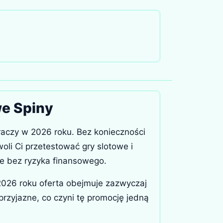
we Spiny
graczy w 2026 roku. Bez konieczności
i Ci przetestować gry slotowe i
ine bez ryzyka finansowego.
 2026 roku oferta obejmuje zazwyczaj
rzyjazne, co czyni tę promocję jedną