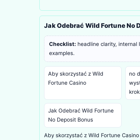
Jak Odebrać Wild Fortune No 
Checklist:
headline clarity, internal 
examples.
Aby skorzystać z Wild
no d
Fortune Casino
wyst
kro
Jak Odebrać Wild Fortune
No Deposit Bonus
Aby skorzystać z Wild Fortune Casino