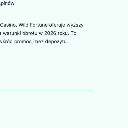
spinów
a
Casino, Wild Fortune oferuje wyższy
e warunki obrotu w 2026 roku. To
 wśród promocji bez depozytu.