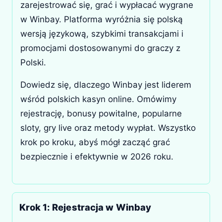
zarejestrować się, grać i wypłacać wygrane
w Winbay. Platforma wyróżnia się polską
wersją językową, szybkimi transakcjami i
promocjami dostosowanymi do graczy z
Polski.
Dowiedz się, dlaczego Winbay jest liderem
wśród polskich kasyn online. Omówimy
rejestrację, bonusy powitalne, popularne
sloty, gry live oraz metody wypłat. Wszystko
krok po kroku, abyś mógł zacząć grać
bezpiecznie i efektywnie w 2026 roku.
Krok 1: Rejestracja w Winbay