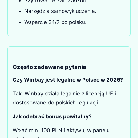
Szyfrowanie SSL 256-bit.
Narzędzia samowykluczenia.
Wsparcie 24/7 po polsku.
Często zadawane pytania
Czy Winbay jest legalne w Polsce w 2026?
Tak, Winbay działa legalnie z licencją UE i
dostosowane do polskich regulacji.
Jak odebrać bonus powitalny?
Wpłać min. 100 PLN i aktywuj w panelu