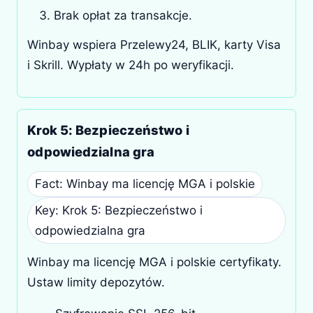
Brak opłat za transakcje.
Winbay wspiera Przelewy24, BLIK, karty Visa
i Skrill. Wypłaty w 24h po weryfikacji.
Krok 5: Bezpieczeństwo i
odpowiedzialna gra
Fact: Winbay ma licencję MGA i polskie
Key: Krok 5: Bezpieczeństwo i
odpowiedzialna gra
Winbay ma licencję MGA i polskie certyfikaty.
Ustaw limity depozytów.