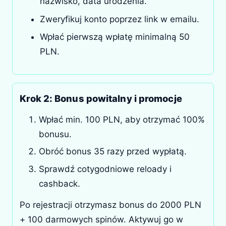
nazwisko, data urodzenia.
Zweryfikuj konto poprzez link w emailu.
Wpłać pierwszą wpłatę minimalną 50
PLN.
Krok 2: Bonus powitalny i promocje
Wpłać min. 100 PLN, aby otrzymać 100%
bonusu.
Obróć bonus 35 razy przed wypłatą.
Sprawdź cotygodniowe reloady i
cashback.
Po rejestracji otrzymasz bonus do 2000 PLN
+ 100 darmowych spinów. Aktywuj go w