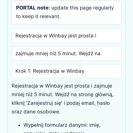
PORTAL note:
update this page regularly
to keep it relevant.
Rejestracja w Winbay jest prosta i
zajmuje mniej niż 5 minut. Wejdź na
Krok 1: Rejestracja w Winbay
Rejestracja w Winbay jest prosta i zajmuje
mniej niż 5 minut. Wejdź na stronę główną,
kliknij 'Zarejestruj się' i podaj email, hasło
oraz dane osobowe.
Wypełnij formularz danymi: imię,