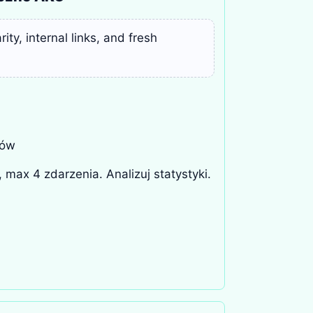
ity, internal links, and fresh
tów
 max 4 zdarzenia. Analizuj statystyki.