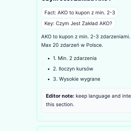
Fact: AKO to kupon z min. 2-3
Key: Czym Jest Zakład AKO?
AKO to kupon z min. 2-3 zdarzeniami. 
Max 20 zdarzeń w Polsce.
1. Min. 2 zdarzenia
2. Iloczyn kursów
3. Wysokie wygrane
Editor note:
keep language and inte
this section.