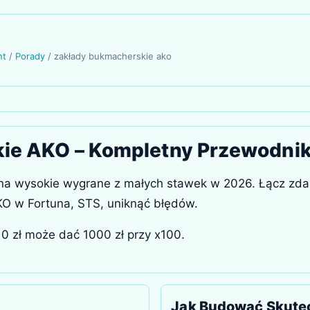
nt
/
Porady
/
zakłady bukmacherskie ako
ie AKO – Kompletny Przewodni
na wysokie wygrane z małych stawek w 2026. Łącz zda
O w Fortuna, STS, uniknąć błędów.
10 zł może dać 1000 zł przy x100.
Jak Budować Skute