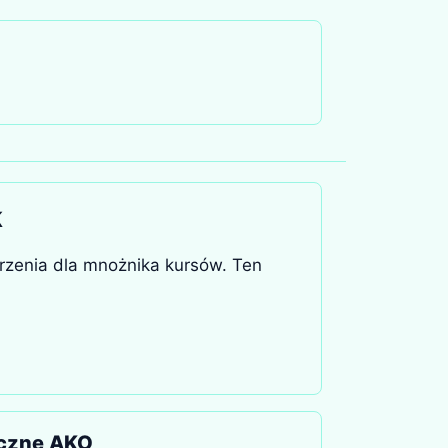
k
rzenia dla mnożnika kursów. Ten
czne AKO