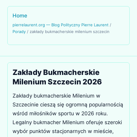
Home
pierrelaurent.org — Blog Polityczny Pierre Laurent
/
Porady
/
zakłady bukmacherskie milenium szczecin
Zakłady Bukmacherskie
Milenium Szczecin 2026
Zakłady bukmacherskie Milenium w
Szczecinie cieszą się ogromną popularnością
wśród miłośników sportu w 2026 roku.
Legalny bukmacher Milenium oferuje szeroki
wybór punktów stacjonarnych w mieście,