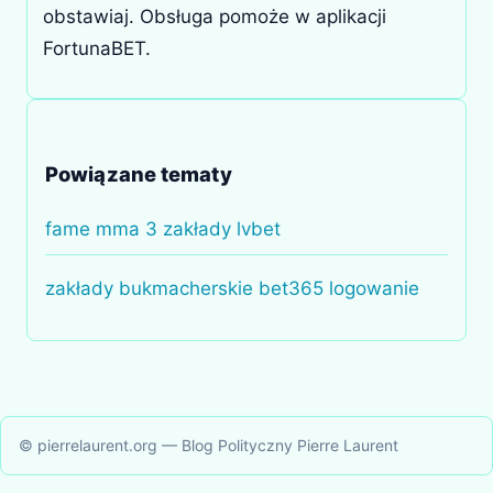
obstawiaj. Obsługa pomoże w aplikacji
FortunaBET.
Powiązane tematy
fame mma 3 zakłady lvbet
zakłady bukmacherskie bet365 logowanie
© pierrelaurent.org — Blog Polityczny Pierre Laurent