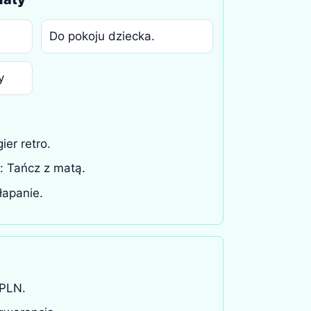
Do pokoju dziecka.
y
ier retro.
 Tańcz z matą.
łapanie.
PLN.