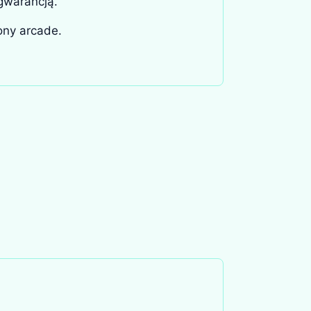
gwarancją.
ony arcade.