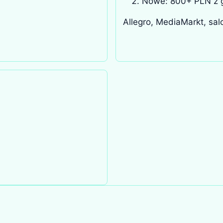
Nowe: 800+ PLN z 
Allegro, MediaMarkt, sal