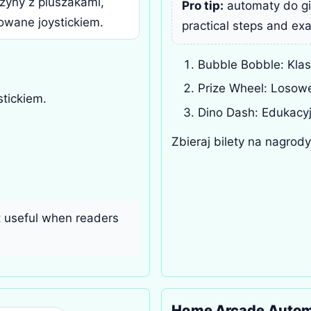
zyny z pluszakami,
Pro tip:
automaty do gie
owane joystickiem.
practical steps and ex
Bubble Bobble: Klas
Prize Wheel: Losow
tickiem.
Dino Dash: Edukacyj
Zbieraj bilety na nagrody
t useful when readers
Home Arcade Auto