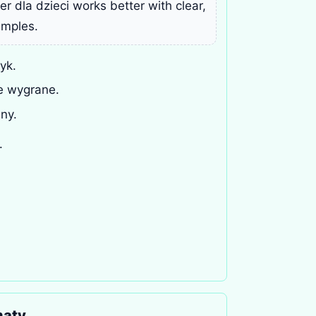
r dla dzieci works better with clear,
amples.
yk.
e wygrane.
ny.
.
maty