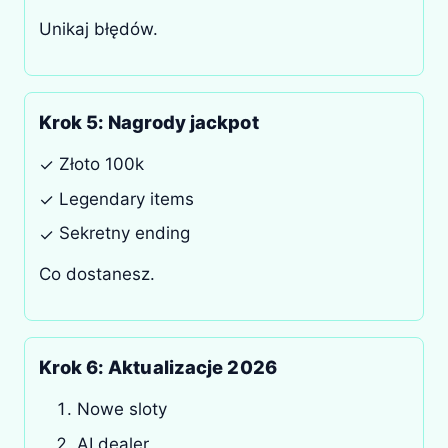
Unikaj błędów.
Krok 5: Nagrody jackpot
Złoto 100k
✓
Legendary items
✓
Sekretny ending
✓
Co dostanesz.
Krok 6: Aktualizacje 2026
Nowe sloty
AI dealer