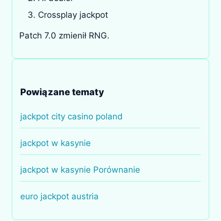
Crossplay jackpot
Patch 7.0 zmienił RNG.
Powiązane tematy
jackpot city casino poland
jackpot w kasynie
jackpot w kasynie Porównanie
euro jackpot austria