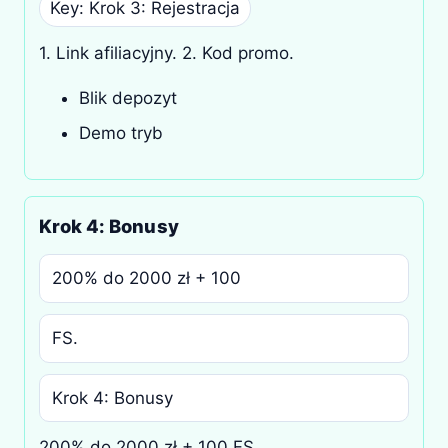
Key: Krok 3: Rejestracja
1. Link afiliacyjny. 2. Kod promo.
Blik depozyt
Demo tryb
Krok 4: Bonusy
200% do 2000 zł + 100
FS.
Krok 4: Bonusy
200% do 2000 zł + 100 FS.