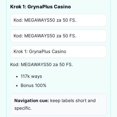
Krok 1: GrynaPlus Casino
Kod: MEGAWAYS50 za 50 FS.
Kod: MEGAWAYS50 za 50 FS.
Krok 1: GrynaPlus Casino
Kod: MEGAWAYS50 za 50 FS.
117k ways
Bonus 100%
Navigation cue:
keep labels short and
specific.