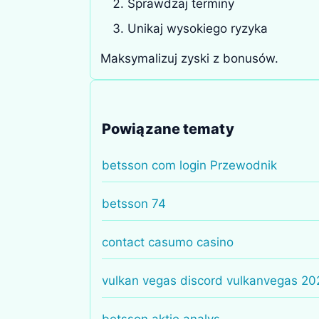
Sprawdzaj terminy
Unikaj wysokiego ryzyka
Maksymalizuj zyski z bonusów.
Powiązane tematy
betsson com login Przewodnik
betsson 74
contact casumo casino
vulkan vegas discord vulkanvegas 20