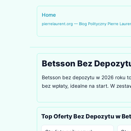
Home
pierrelaurent.org — Blog Polityczny Pierre Laure
Betsson Bez Depozytu
Betsson bez depozytu w 2026 roku to 
bez wpłaty, idealne na start. W zest
Top Oferty Bez Depozytu w Be