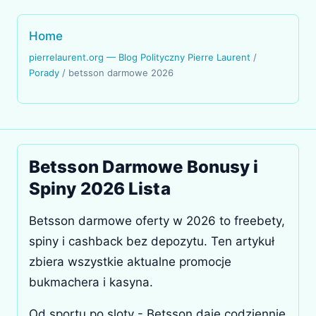
Home
pierrelaurent.org — Blog Polityczny Pierre Laurent
/
Porady
/
betsson darmowe 2026
Betsson Darmowe Bonusy i
Spiny 2026 Lista
Betsson darmowe oferty w 2026 to freebety,
spiny i cashback bez depozytu. Ten artykuł
zbiera wszystkie aktualne promocje
bukmachera i kasyna.
Od sportu po sloty - Betsson daje codziennie