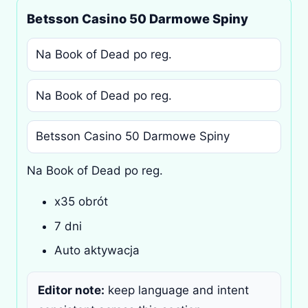
Betsson Casino 50 Darmowe Spiny
Na Book of Dead po reg.
Na Book of Dead po reg.
Betsson Casino 50 Darmowe Spiny
Na Book of Dead po reg.
x35 obrót
7 dni
Auto aktywacja
Editor note:
keep language and intent