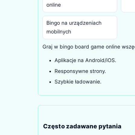
online
Bingo na urządzeniach
mobilnych
Graj w bingo board game online wszę
Aplikacje na Android/iOS.
Responsywne strony.
Szybkie ładowanie.
Często zadawane pytania