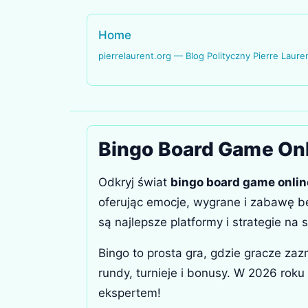
Home
pierrelaurent.org — Blog Polityczny Pierre Laure
Bingo Board Game On
Odkryj świat
bingo board game onlin
oferując emocje, wygrane i zabawę b
są najlepsze platformy i strategie na 
Bingo to prosta gra, gdzie gracze zazn
rundy, turnieje i bonusy. W 2026 roku 
ekspertem!