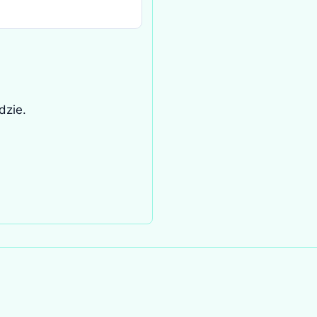
dzie.