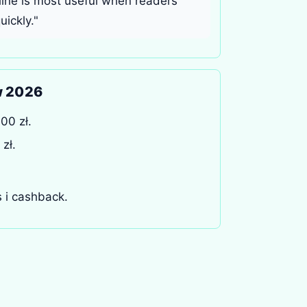
ine is most useful when readers
ickly."
w 2026
00 zł.
zł.
s i cashback.