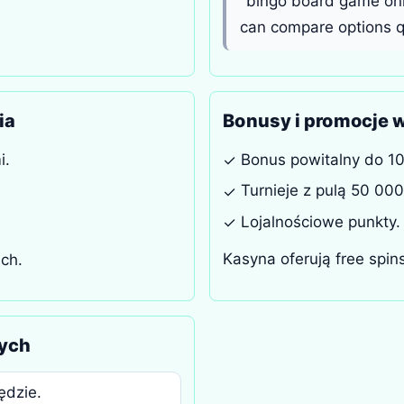
"bingo board game onl
can compare options qu
ia
Bonusy i promocje 
i.
Bonus powitalny do 10
✓
Turnieje z pulą 50 000 
✓
Lojalnościowe punkty.
✓
Kasyna oferują free spin
ch.
nych
ędzie.