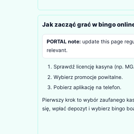
Jak zacząć grać w bingo onlin
PORTAL note:
update this page regul
relevant.
Sprawdź licencję kasyna (np. MG
Wybierz promocje powitalne.
Pobierz aplikację na telefon.
Pierwszy krok to wybór zaufanego kasy
się, wpłać depozyt i wybierz bingo b