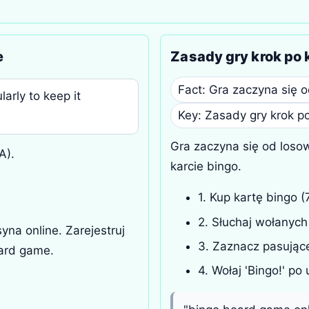
e
Zasady gry krok po 
Fact: Gra zaczyna się o
arly to keep it
Key: Zasady gry krok p
Gra zaczyna się od losow
A).
karcie bingo.
1. Kup kartę bingo (
2. Słuchaj wołanych 
na online. Zarejestruj
3. Zaznacz pasując
oard game.
4. Wołaj 'Bingo!' po u