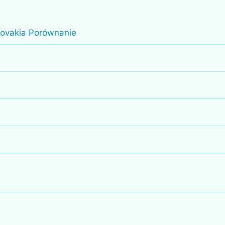
slovakia Porównanie