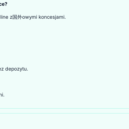
sce?
nline z国外owymi koncesjami.
ez depozytu.
i.