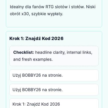
Idealny dla fanów RTG slotów i stołów. Niski
obrót x30, szybkie wypłaty.
Krok 1: Znajdź Kod 2026
Checklist:
headline clarity, internal links,
and fresh examples.
Użyj BOBBY26 na stronie.
Użyj BOBBY26 na stronie.
Krok 1: Znajdź Kod 2026