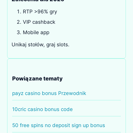
RTP >96% gry
VIP cashback
Mobile app
Unikaj stołów, graj slots.
Powiązane tematy
payz casino bonus Przewodnik
10cric casino bonus code
50 free spins no deposit sign up bonus