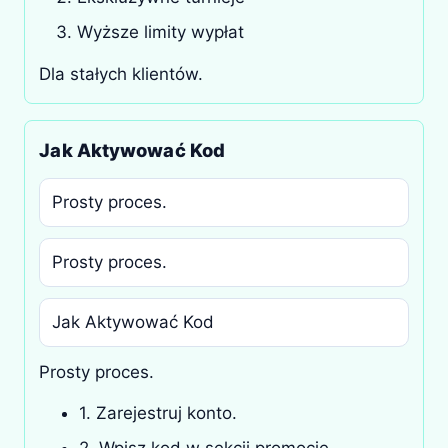
Wyższe limity wypłat
Dla stałych klientów.
Jak Aktywować Kod
Prosty proces.
Prosty proces.
Jak Aktywować Kod
Prosty proces.
1. Zarejestruj konto.