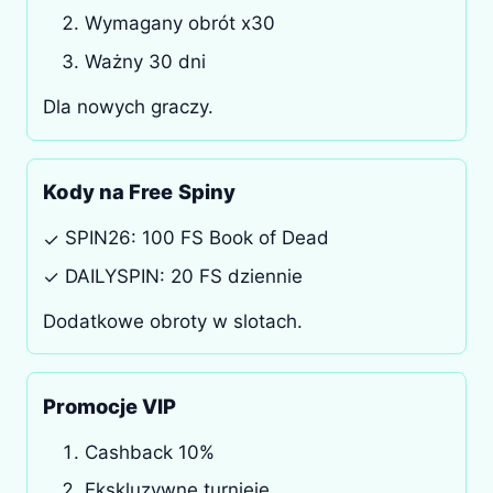
Wymagany obrót x30
Ważny 30 dni
Dla nowych graczy.
Kody na Free Spiny
SPIN26: 100 FS Book of Dead
✓
DAILYSPIN: 20 FS dziennie
✓
Dodatkowe obroty w slotach.
Promocje VIP
Cashback 10%
Ekskluzywne turnieje