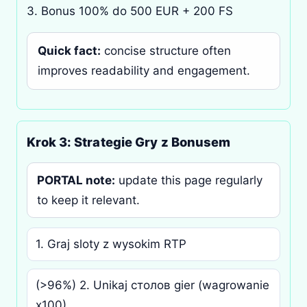
3. Bonus 100% do 500 EUR + 200 FS
Quick fact:
concise structure often
improves readability and engagement.
Krok 3: Strategie Gry z Bonusem
PORTAL note:
update this page regularly
to keep it relevant.
1. Graj sloty z wysokim RTP
(>96%) 2. Unikaj столов gier (wagrowanie
x100)