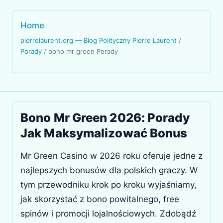
Home
pierrelaurent.org — Blog Polityczny Pierre Laurent
/
Porady
/
bono mr green Porady
Bono Mr Green 2026: Porady
Jak Maksymalizować Bonus
Mr Green Casino w 2026 roku oferuje jedne z
najlepszych bonusów dla polskich graczy. W
tym przewodniku krok po kroku wyjaśniamy,
jak skorzystać z bono powitalnego, free
spinów i promocji lojalnościowych. Zdobądź