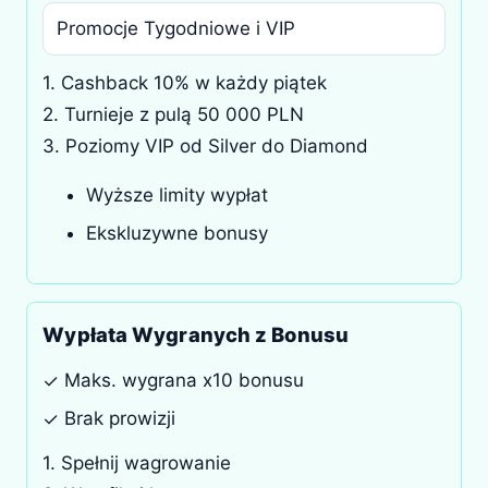
Promocje Tygodniowe i VIP
1. Cashback 10% w każdy piątek
2. Turnieje z pulą 50 000 PLN
3. Poziomy VIP od Silver do Diamond
Wyższe limity wypłat
Ekskluzywne bonusy
Wypłata Wygranych z Bonusu
Maks. wygrana x10 bonusu
✓
Brak prowizji
✓
1. Spełnij wagrowanie