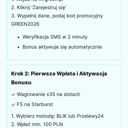
2. Kliknij 'Zarejestruj się'
3. Wypełnij dane, podaj kod promocyjny
GREEN2026
Weryfikacja SMS w 2 minuty
Bonus aktywuje się automatycznie
Krok 2: Pierwsza Wpłata i Aktywacja
Bonusu
Wagrowanie x35 na slotach
✓
FS na Starburst
✓
1. Wybierz metodę: BLIK lub Przelewy24
2. Wpłać min. 100 PLN