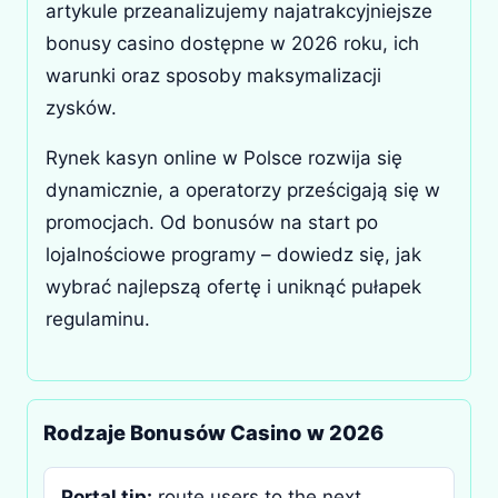
artykule przeanalizujemy najatrakcyjniejsze
bonusy casino dostępne w 2026 roku, ich
warunki oraz sposoby maksymalizacji
zysków.
Rynek kasyn online w Polsce rozwija się
dynamicznie, a operatorzy prześcigają się w
promocjach. Od bonusów na start po
lojalnościowe programy – dowiedz się, jak
wybrać najlepszą ofertę i uniknąć pułapek
regulaminu.
Rodzaje Bonusów Casino w 2026
Portal tip:
route users to the next