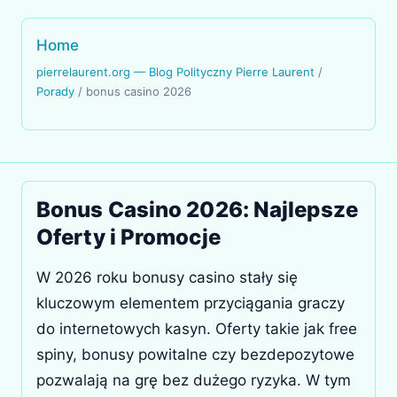
Home
pierrelaurent.org — Blog Polityczny Pierre Laurent
/
Porady
/
bonus casino 2026
Bonus Casino 2026: Najlepsze
Oferty i Promocje
W 2026 roku bonusy casino stały się
kluczowym elementem przyciągania graczy
do internetowych kasyn. Oferty takie jak free
spiny, bonusy powitalne czy bezdepozytowe
pozwalają na grę bez dużego ryzyka. W tym