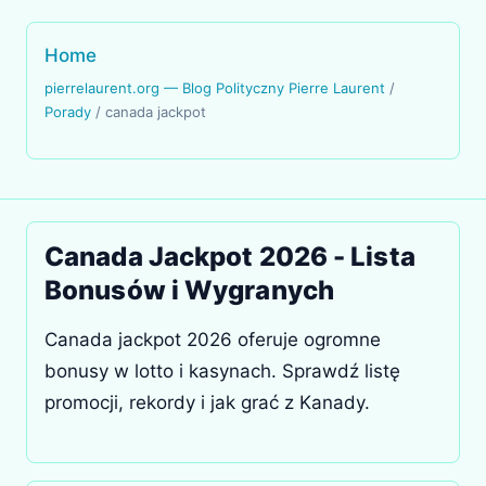
Home
pierrelaurent.org — Blog Polityczny Pierre Laurent
/
Porady
/
canada jackpot
Canada Jackpot 2026 - Lista
Bonusów i Wygranych
Canada jackpot 2026 oferuje ogromne
bonusy w lotto i kasynach. Sprawdź listę
promocji, rekordy i jak grać z Kanady.