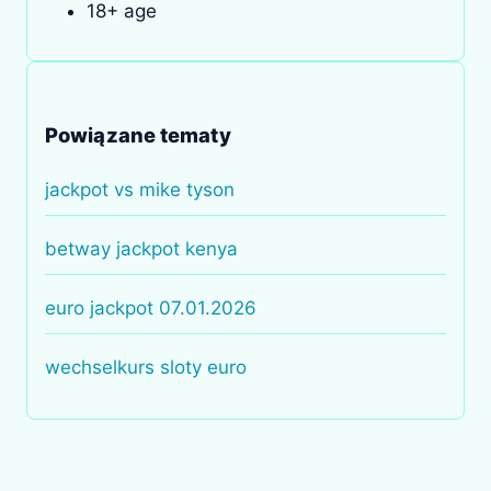
18+ age
Powiązane tematy
jackpot vs mike tyson
betway jackpot kenya
euro jackpot 07.01.2026
wechselkurs sloty euro