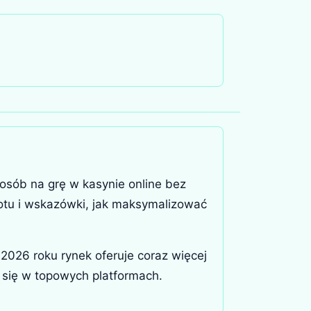
osób na grę w kasynie online bez
otu i wskazówki, jak maksymalizować
2026 roku rynek oferuje coraz więcej
j się w topowych platformach.