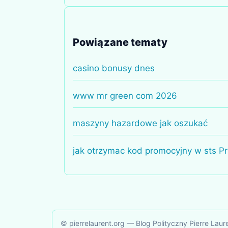
Powiązane tematy
casino bonusy dnes
www mr green com 2026
maszyny hazardowe jak oszukać
jak otrzymac kod promocyjny w sts P
© pierrelaurent.org — Blog Polityczny Pierre Laur