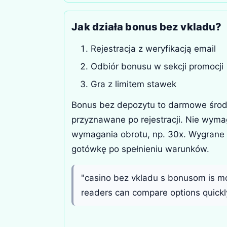
Jak działa bonus bez vkladu?
Rejestracja z weryfikacją email
Odbiór bonusu w sekcji promocji
Gra z limitem stawek
Bonus bez depozytu to darmowe środk
przyznawane po rejestracji. Nie wyma
wymagania obrotu, np. 30x. Wygrane 
gotówkę po spełnieniu warunków.
"casino bez vkladu s bonusom is m
readers can compare options quickl