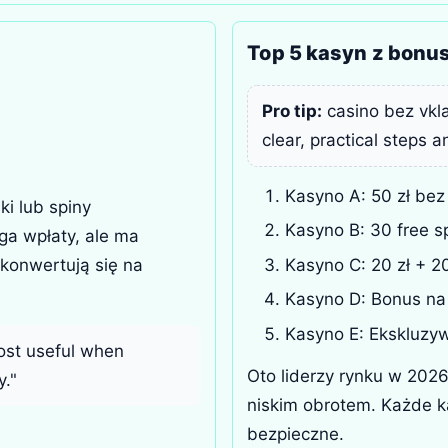
Top 5 kasyn z bonu
Pro tip:
casino bez vkl
clear, practical steps 
Kasyno A: 50 zł bez
i lub spiny
Kasyno B: 30 free s
ga wpłaty, ale ma
Kasyno C: 20 zł + 2
konwertują się na
Kasyno D: Bonus na 
Kasyno E: Ekskluzy
ost useful when
Oto liderzy rynku w 202
y."
niskim obrotem. Każde k
bezpieczne.