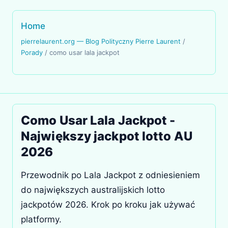
Home
pierrelaurent.org — Blog Polityczny Pierre Laurent
/
Porady
/
como usar lala jackpot
Como Usar Lala Jackpot -
Największy jackpot lotto AU
2026
Przewodnik po Lala Jackpot z odniesieniem
do największych australijskich lotto
jackpotów 2026. Krok po kroku jak używać
platformy.