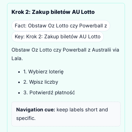
Krok 2: Zakup biletów AU Lotto
Fact: Obstaw Oz Lotto czy Powerball z
Key: Krok 2: Zakup biletów AU Lotto
Obstaw Oz Lotto czy Powerball z Australii via
Lala.
1. Wybierz loterię
2. Wpisz liczby
3. Potwierdź płatność
Navigation cue:
keep labels short and
specific.