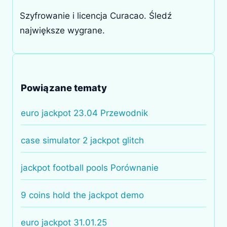
Szyfrowanie i licencja Curacao. Śledź
największe wygrane.
Powiązane tematy
euro jackpot 23.04 Przewodnik
case simulator 2 jackpot glitch
jackpot football pools Porównanie
9 coins hold the jackpot demo
euro jackpot 31.01.25