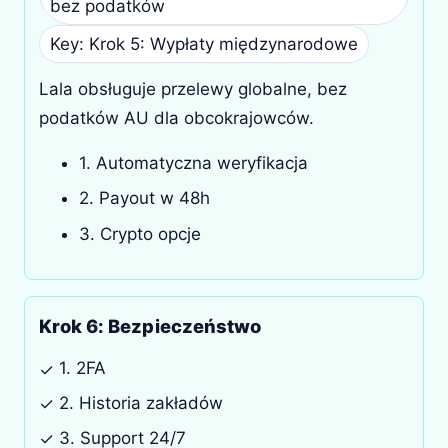
bez podatków
Key: Krok 5: Wypłaty międzynarodowe
Lala obsługuje przelewy globalne, bez
podatków AU dla obcokrajowców.
1. Automatyczna weryfikacja
2. Payout w 48h
3. Crypto opcje
Krok 6: Bezpieczeństwo
1. 2FA
✓
2. Historia zakładów
✓
3. Support 24/7
✓