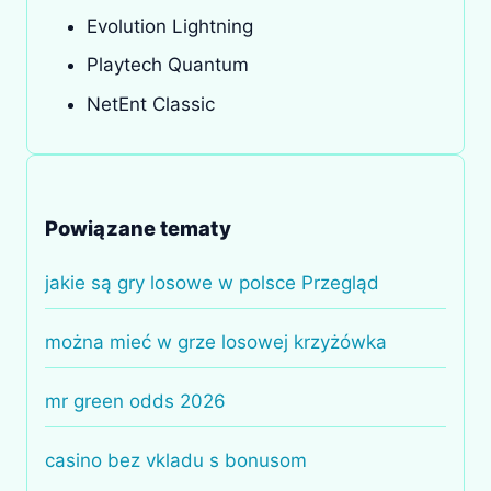
Evolution Lightning
Playtech Quantum
NetEnt Classic
Powiązane tematy
jakie są gry losowe w polsce Przegląd
można mieć w grze losowej krzyżówka
mr green odds 2026
casino bez vkladu s bonusom