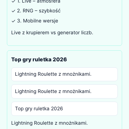
1. Live – atmosfera
✓
2. RNG – szybkość
✓
3. Mobilne wersje
✓
Live z krupierem vs generator liczb.
Top gry ruletka 2026
Lightning Roulette z mnożnikami.
Lightning Roulette z mnożnikami.
Top gry ruletka 2026
Lightning Roulette z mnożnikami.