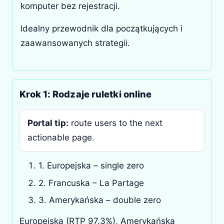
komputer bez rejestracji.
Idealny przewodnik dla początkujących i
zaawansowanych strategii.
Krok 1: Rodzaje ruletki online
Portal tip:
route users to the next
actionable page.
1. Europejska – single zero
2. Francuska – La Partage
3. Amerykańska – double zero
Europejska (RTP 97.3%), Amerykańska