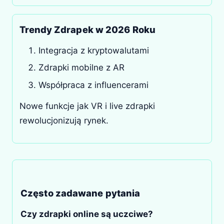
Trendy Zdrapek w 2026 Roku
Integracja z kryptowalutami
Zdrapki mobilne z AR
Współpraca z influencerami
Nowe funkcje jak VR i live zdrapki
rewolucjonizują rynek.
Często zadawane pytania
Czy zdrapki online są uczciwe?