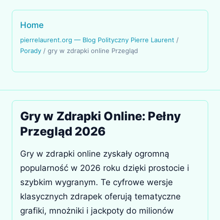
Home
pierrelaurent.org — Blog Polityczny Pierre Laurent
/
Porady
/
gry w zdrapki online Przegląd
Gry w Zdrapki Online: Pełny
Przegląd 2026
Gry w zdrapki online zyskały ogromną
popularność w 2026 roku dzięki prostocie i
szybkim wygranym. Te cyfrowe wersje
klasycznych zdrapek oferują tematyczne
grafiki, mnożniki i jackpoty do milionów