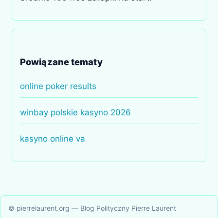
Powiązane tematy
online poker results
winbay polskie kasyno 2026
kasyno online va
© pierrelaurent.org — Blog Polityczny Pierre Laurent