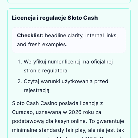
Licencja i regulacje Sloto Cash
Checklist:
headline clarity, internal links,
and fresh examples.
Weryfikuj numer licencji na oficjalnej
stronie regulatora
Czytaj warunki użytkowania przed
rejestracją
Sloto Cash Casino posiada licencję z
Curacao, uznawaną w 2026 roku za
podstawową dla kasyn online. To gwarantuje
minimalne standardy fair play, ale nie jest tak