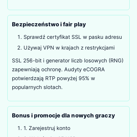
Bezpieczeństwo i fair play
Sprawdź certyfikat SSL w pasku adresu
Używaj VPN w krajach z restrykcjami
SSL 256-bit i generator liczb losowych (RNG)
zapewniają ochronę. Audyty eCOGRA
potwierdzają RTP powyżej 95% w
popularnych slotach.
Bonus i promocje dla nowych graczy
1. Zarejestruj konto