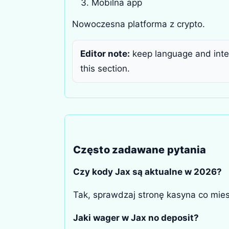
Mobilna app
Nowoczesna platforma z crypto.
Editor note:
keep language and inte
this section.
Często zadawane pytania
Czy kody Jax są aktualne w 2026?
Tak, sprawdzaj stronę kasyna co mies
Jaki wager w Jax no deposit?