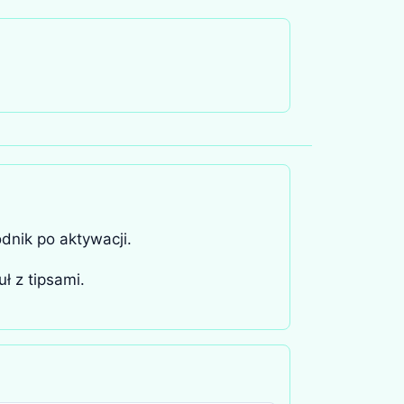
dnik po aktywacji.
ł z tipsami.