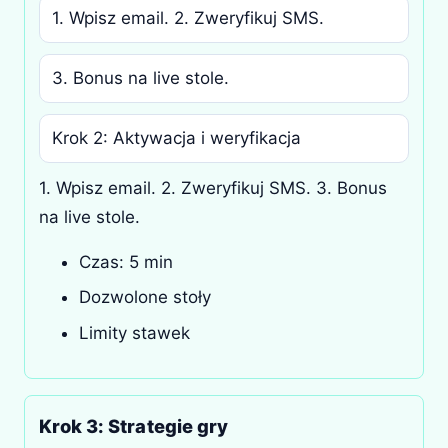
1. Wpisz email. 2. Zweryfikuj SMS.
3. Bonus na live stole.
Krok 2: Aktywacja i weryfikacja
1. Wpisz email. 2. Zweryfikuj SMS. 3. Bonus
na live stole.
Czas: 5 min
Dozwolone stoły
Limity stawek
Krok 3: Strategie gry