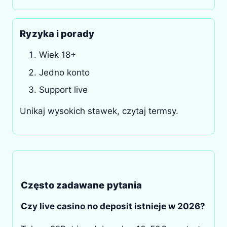
Ryzyka i porady
Wiek 18+
Jedno konto
Support live
Unikaj wysokich stawek, czytaj termsy.
Często zadawane pytania
Czy live casino no deposit istnieje w 2026?