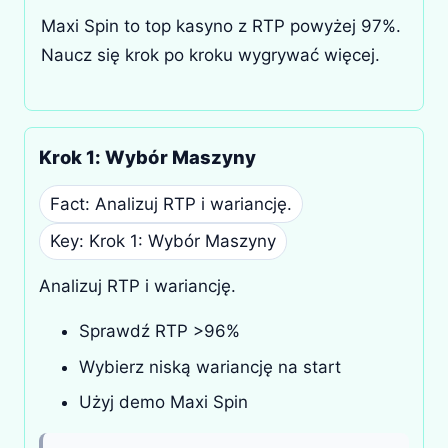
Maxi Spin to top kasyno z RTP powyżej 97%.
Naucz się krok po kroku wygrywać więcej.
Krok 1: Wybór Maszyny
Fact: Analizuj RTP i wariancję.
Key: Krok 1: Wybór Maszyny
Analizuj RTP i wariancję.
Sprawdź RTP >96%
Wybierz niską wariancję na start
Użyj demo Maxi Spin