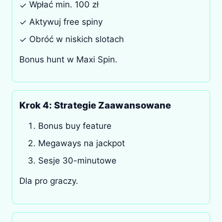
Wpłać min. 100 zł
✓
Aktywuj free spiny
✓
Obróć w niskich slotach
✓
Bonus hunt w Maxi Spin.
Krok 4: Strategie Zaawansowane
Bonus buy feature
Megaways na jackpot
Sesje 30-minutowe
Dla pro graczy.