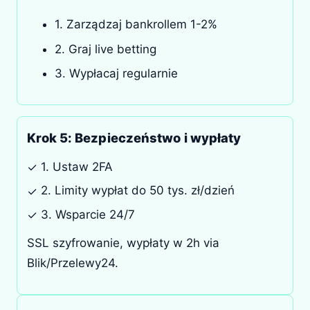
1. Zarządzaj bankrollem 1-2%
2. Graj live betting
3. Wypłacaj regularnie
Krok 5: Bezpieczeństwo i wypłaty
1. Ustaw 2FA
✓
2. Limity wypłat do 50 tys. zł/dzień
✓
3. Wsparcie 24/7
✓
SSL szyfrowanie, wypłaty w 2h via
Blik/Przelewy24.