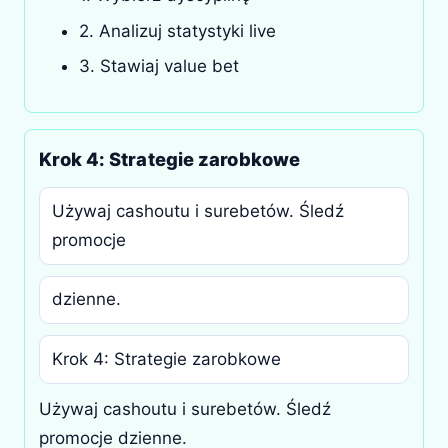
2. Analizuj statystyki live
3. Stawiaj value bet
Krok 4: Strategie zarobkowe
Używaj cashoutu i surebetów. Śledź
promocje
dzienne.
Krok 4: Strategie zarobkowe
Używaj cashoutu i surebetów. Śledź
promocje dzienne.