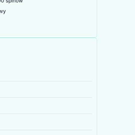
00 spinów
owy