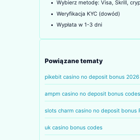
Wybierz metodę: Visa, Skrill, cry
Weryfikacja KYC (dowód)
Wypłata w 1-3 dni
Powiązane tematy
pikebit casino no deposit bonus 2026
ampm casino no deposit bonus code
slots charm casino no deposit bonus
uk casino bonus codes