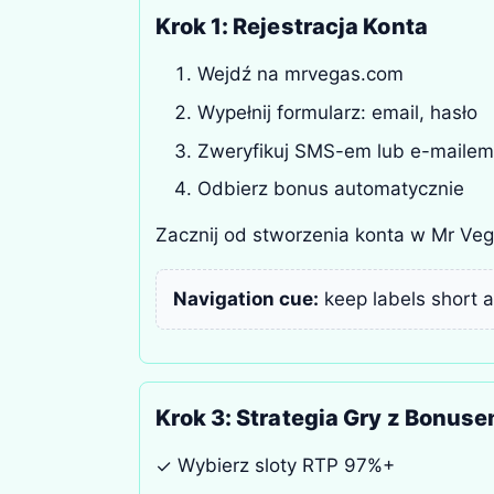
Krok 1: Rejestracja Konta
Wejdź na mrvegas.com
Wypełnij formularz: email, hasło
Zweryfikuj SMS-em lub e-mailem
Odbierz bonus automatycznie
Zacznij od stworzenia konta w Mr Veg
Navigation cue:
keep labels short a
Krok 3: Strategia Gry z Bonus
Wybierz sloty RTP 97%+
✓