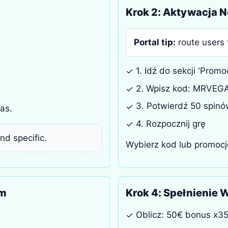
Krok 2: Aktywacja 
Portal tip:
route users 
1. Idź do sekcji 'Promo
✓
2. Wpisz kod: MRVEG
✓
3. Potwierdź 50 spin
✓
as.
4. Rozpocznij grę
✓
nd specific.
Wybierz kod lub promocj
em
Krok 4: Spełnienie
Oblicz: 50€ bonus x3
✓