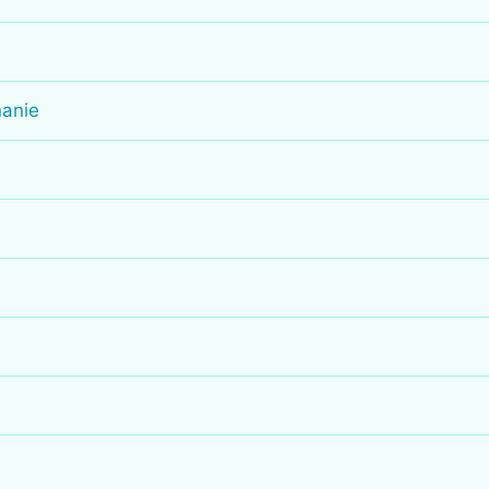
nanie