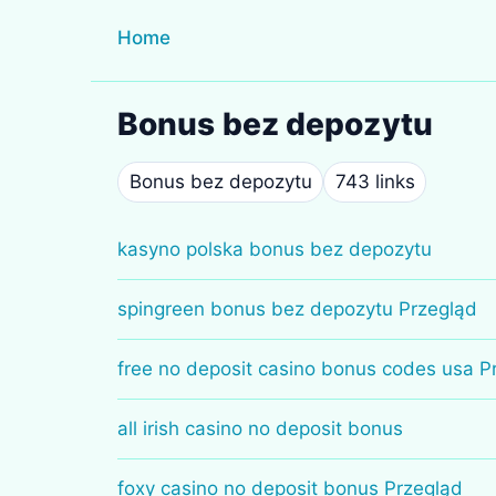
Home
Bonus bez depozytu
Bonus bez depozytu
743 links
kasyno polska bonus bez depozytu
spingreen bonus bez depozytu Przegląd
free no deposit casino bonus codes usa P
all irish casino no deposit bonus
foxy casino no deposit bonus Przegląd