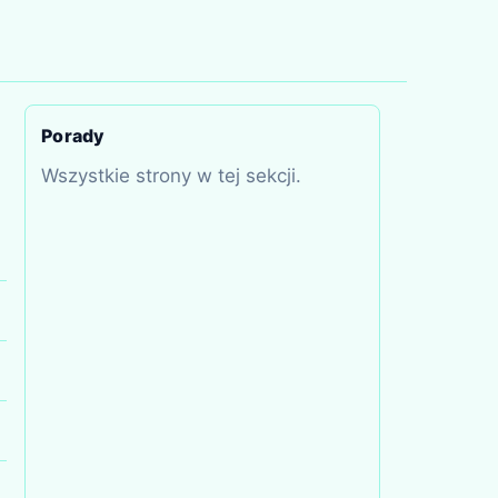
Porady
Wszystkie strony w tej sekcji.