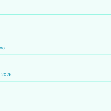
ino
s 2026