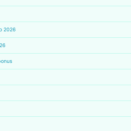
no 2026
026
bonus