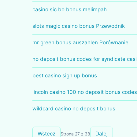
casino sic bo bonus melimpah
slots magic casino bonus Przewodnik
mr green bonus auszahlen Porównanie
no deposit bonus codes for syndicate cas
best casino sign up bonus
lincoln casino 100 no deposit bonus code
wildcard casino no deposit bonus
Wstecz
Dalej
Strona 27 z 38