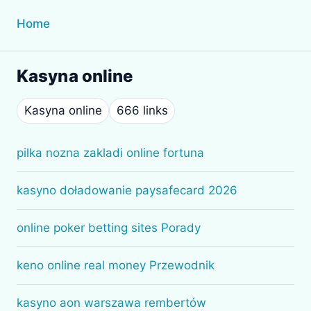
Home
Kasyna online
Kasyna online
666 links
pilka nozna zakladi online fortuna
kasyno doładowanie paysafecard 2026
online poker betting sites Porady
keno online real money Przewodnik
kasyno aon warszawa rembertów