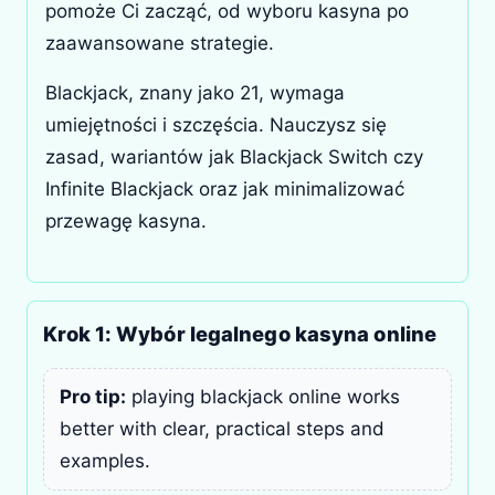
pomoże Ci zacząć, od wyboru kasyna po
zaawansowane strategie.
Blackjack, znany jako 21, wymaga
umiejętności i szczęścia. Nauczysz się
zasad, wariantów jak Blackjack Switch czy
Infinite Blackjack oraz jak minimalizować
przewagę kasyna.
Krok 1: Wybór legalnego kasyna online
Pro tip:
playing blackjack online works
better with clear, practical steps and
examples.