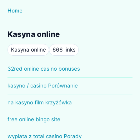
Home
Kasyna online
Kasyna online
666 links
32red online casino bonuses
kasyno / casino Porównanie
na kasyno film krzyżówka
free online bingo site
wyplata z total casino Porady