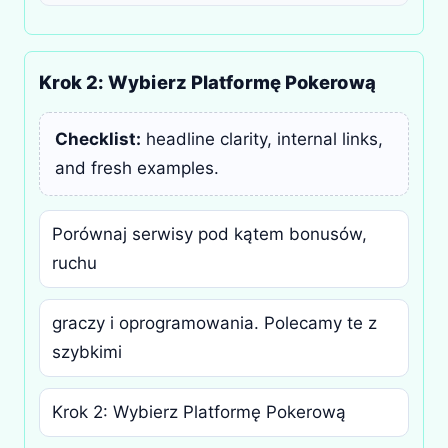
Krok 2: Wybierz Platformę Pokerową
Checklist:
headline clarity, internal links,
and fresh examples.
Porównaj serwisy pod kątem bonusów,
ruchu
graczy i oprogramowania. Polecamy te z
szybkimi
Krok 2: Wybierz Platformę Pokerową