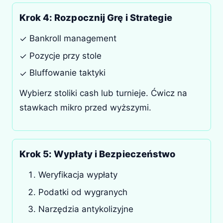
Krok 4: Rozpocznij Grę i Strategie
Bankroll management
✓
Pozycje przy stole
✓
Bluffowanie taktyki
✓
Wybierz stoliki cash lub turnieje. Ćwicz na
stawkach mikro przed wyższymi.
Krok 5: Wypłaty i Bezpieczeństwo
Weryfikacja wypłaty
Podatki od wygranych
Narzędzia antykolizyjne