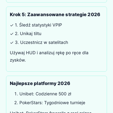
Krok 5: Zaawansowane strategie 2026
1. Śledź statystyki VPIP
✓
2. Unikaj tiltu
✓
3. Uczestnicz w satelitach
✓
Używaj HUD i analizuj rękę po ręce dla
zysków.
Najlepsze platformy 2026
Unibet: Codzienne 500 zł
PokerStars: Tygodniowe turnieje