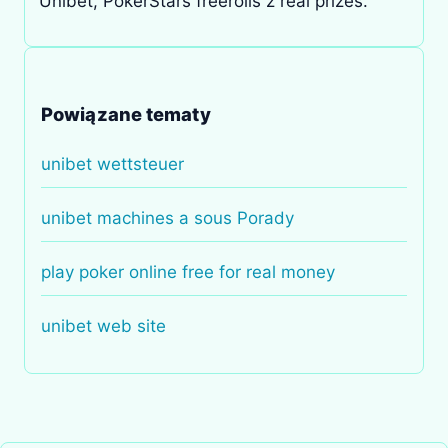
Unibet, PokerStars freerolls z real prizes.
Powiązane tematy
unibet wettsteuer
unibet machines a sous Porady
play poker online free for real money
unibet web site