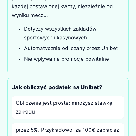
każdej postawionej kwoty, niezależnie od
wyniku meczu.
Dotyczy wszystkich zakładów
sportowych i kasynowych
Automatycznie odliczany przez Unibet
Nie wpływa na promocje powitalne
Jak obliczyć podatek na Unibet?
Obliczenie jest proste: mnożysz stawkę
zakładu
przez 5%. Przykładowo, za 100€ zapłacisz