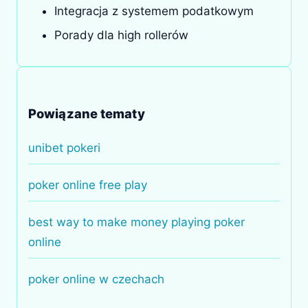
Integracja z systemem podatkowym
Porady dla high rollerów
Powiązane tematy
unibet pokeri
poker online free play
best way to make money playing poker
online
poker online w czechach