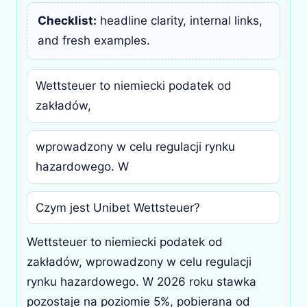
Checklist:
headline clarity, internal links,
and fresh examples.
Wettsteuer to niemiecki podatek od
zakładów,
wprowadzony w celu regulacji rynku
hazardowego. W
Czym jest Unibet Wettsteuer?
Wettsteuer to niemiecki podatek od
zakładów, wprowadzony w celu regulacji
rynku hazardowego. W 2026 roku stawka
pozostaje na poziomie 5%, pobierana od