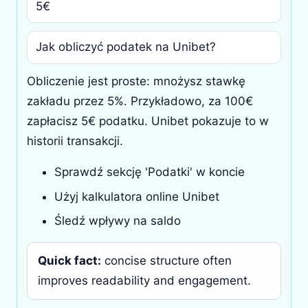
5€
Jak obliczyć podatek na Unibet?
Obliczenie jest proste: mnożysz stawkę
zakładu przez 5%. Przykładowo, za 100€
zapłacisz 5€ podatku. Unibet pokazuje to w
historii transakcji.
Sprawdź sekcję 'Podatki' w koncie
Użyj kalkulatora online Unibet
Śledź wpływy na saldo
Quick fact:
concise structure often
improves readability and engagement.