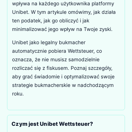
wpływa na każdego użytkownika platformy
Unibet. W tym artykule omówimy, jak działa
ten podatek, jak go obliczyć i jak
minimalizować jego wpływ na Twoje zyski.
Unibet jako legalny bukmacher
automatycznie pobiera Wettsteuer, co
oznacza, że nie musisz samodzielnie
rozliczać się z fiskusem. Poznaj szczegóły,
aby grać świadomie i optymalizować swoje
strategie bukmacherskie w nadchodzącym
roku.
Czym jest Unibet Wettsteuer?