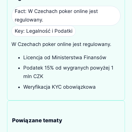
Fact: W Czechach poker online jest
regulowany.
Key: Legalność i Podatki
W Czechach poker online jest regulowany.
Licencja od Ministerstwa Finansów
Podatek 15% od wygranych powyżej 1
mln CZK
Weryfikacja KYC obowiązkowa
Powiązane tematy