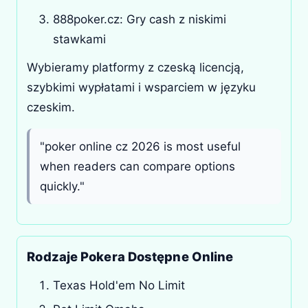
888poker.cz: Gry cash z niskimi
stawkami
Wybieramy platformy z czeską licencją,
szybkimi wypłatami i wsparciem w języku
czeskim.
"poker online cz 2026 is most useful
when readers can compare options
quickly."
Rodzaje Pokera Dostępne Online
Texas Hold'em No Limit