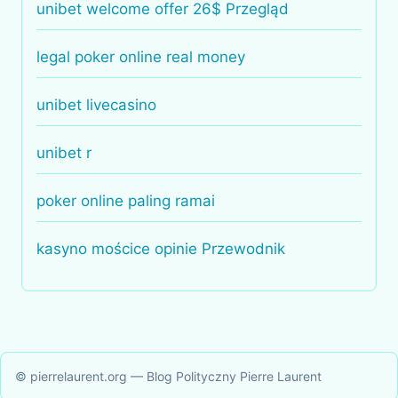
unibet welcome offer 26$ Przegląd
legal poker online real money
unibet livecasino
unibet r
poker online paling ramai
kasyno mościce opinie Przewodnik
© pierrelaurent.org — Blog Polityczny Pierre Laurent