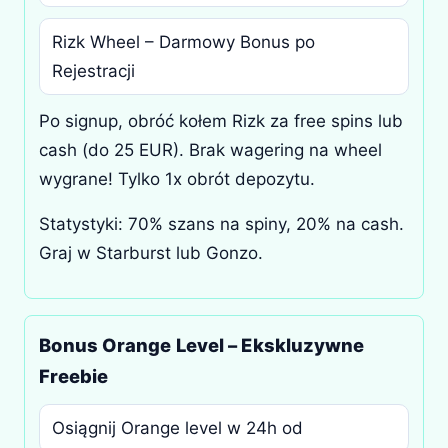
Rizk Wheel – Darmowy Bonus po
Rejestracji
Po signup, obróć kołem Rizk za free spins lub
cash (do 25 EUR). Brak wagering na wheel
wygrane! Tylko 1x obrót depozytu.
Statystyki: 70% szans na spiny, 20% na cash.
Graj w Starburst lub Gonzo.
Bonus Orange Level – Ekskluzywne
Freebie
Osiągnij Orange level w 24h od