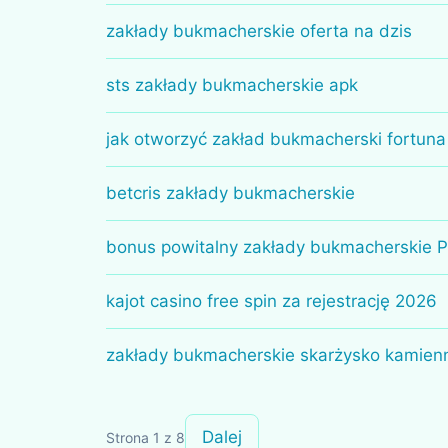
zakłady bukmacherskie oferta na dzis
sts zakłady bukmacherskie apk
jak otworzyć zakład bukmacherski fortuna
betcris zakłady bukmacherskie
bonus powitalny zakłady bukmacherskie P
kajot casino free spin za rejestrację 2026
zakłady bukmacherskie skarżysko kamien
Dalej
Strona 1 z 8