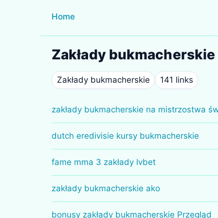
Home
Zakłady bukmacherskie
Zakłady bukmacherskie
141 links
zakłady bukmacherskie na mistrzostwa św
dutch eredivisie kursy bukmacherskie
fame mma 3 zakłady lvbet
zakłady bukmacherskie ako
bonusy zakłady bukmacherskie Przegląd