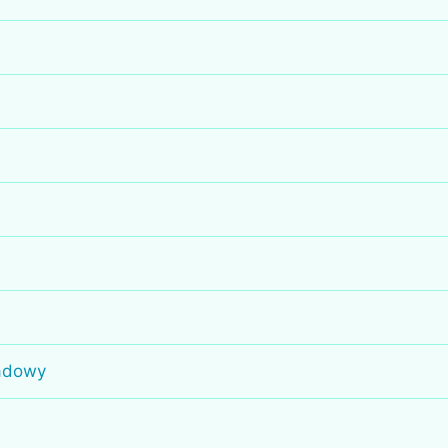
ładowy