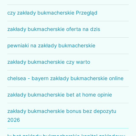
czy zakłady bukmacherskie Przegląd
zakłady bukmacherskie oferta na dzis
pewniaki na zakłady bukmacherskie
zakłady bukmacherskie czy warto
chelsea - bayern zakłady bukmacherskie online
zakłady bukmacherskie bet at home opinie
zakłady bukmacherskie bonus bez depozytu
2026