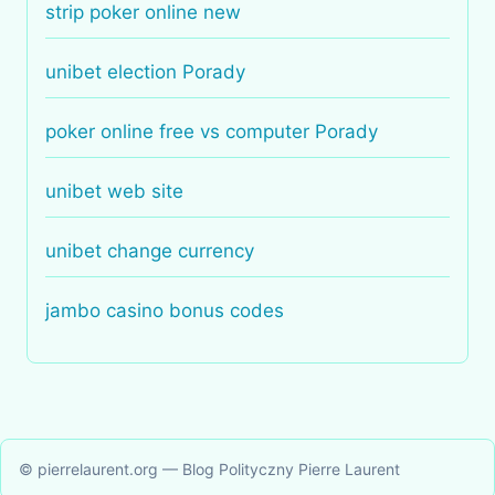
strip poker online new
unibet election Porady
poker online free vs computer Porady
unibet web site
unibet change currency
jambo casino bonus codes
© pierrelaurent.org — Blog Polityczny Pierre Laurent