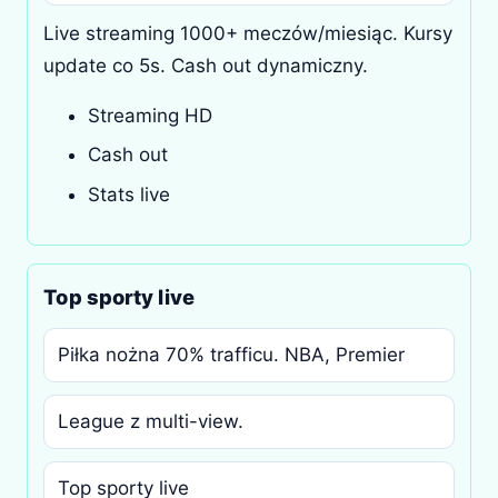
Live streaming 1000+ meczów/miesiąc. Kursy
update co 5s. Cash out dynamiczny.
Streaming HD
Cash out
Stats live
Top sporty live
Piłka nożna 70% trafficu. NBA, Premier
League z multi-view.
Top sporty live