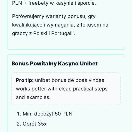
PLN + freebety w kasynie i sporcie.
Porównujemy warianty bonusu, gry
kwalifikujące i wymagania, z fokusem na
graczy z Polski i Portugalii.
Bonus Powitalny Kasyno Unibet
Pro tip:
unibet bonus de boas vindas
works better with clear, practical steps
and examples.
Min. depozyt 50 PLN
Obrót 35x