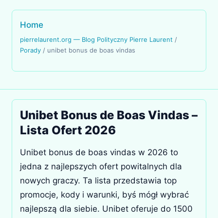
Home
pierrelaurent.org — Blog Polityczny Pierre Laurent
/
Porady
/
unibet bonus de boas vindas
Unibet Bonus de Boas Vindas –
Lista Ofert 2026
Unibet bonus de boas vindas w 2026 to
jedna z najlepszych ofert powitalnych dla
nowych graczy. Ta lista przedstawia top
promocje, kody i warunki, byś mógł wybrać
najlepszą dla siebie. Unibet oferuje do 1500